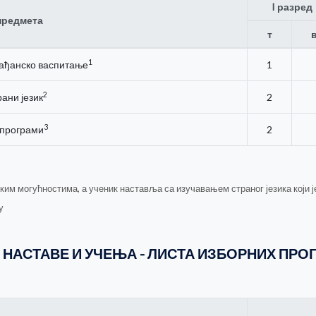
I разред
предмета
т
1
рађанско васпитање
1
2
рани језик
2
3
 програми
2
ским могућностима, а ученик наставља са изучавањем страног језика који 
у
 НАСТАВЕ И УЧЕЊА - ЛИСТА ИЗБОРНИХ ПРО