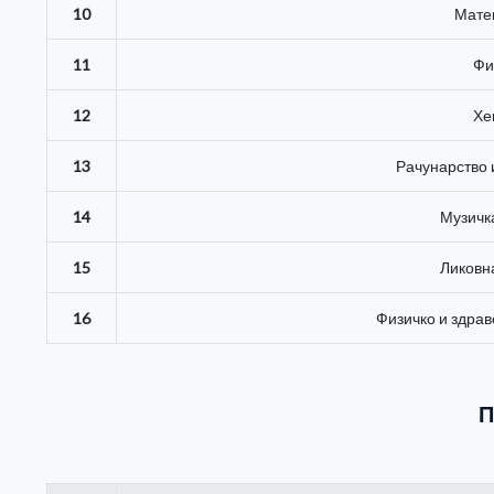
10
Мате
11
Фи
12
Хе
13
Рачунарство
14
Музичк
15
Ликовн
16
Физичко и здра
П