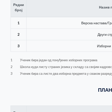
Редни
Назив 
број
1
Верска настава/Г
2
Други ст
3
Изборни
1
Ученик бира један од понуђених изборних програма
2
Школа нуди листу страних језика у складу са својим кадров
3
Ученик бира са листе два изборна предмета у сваком разред
ПЛАН