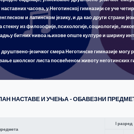
аставних часова, у Неготинској гимназији се уче чети
глеском и латинском језику, и да као други страни јези
стекну из филозофије, психологије, социологије, лико
градњу битних нивоа њихове опште културе и ширину и
друштвено-језичког смера Неготинске гимназије могу ре
ивање школског листа посвећеном животу неготинских г
ЛАН НАСТАВЕ И УЧЕЊА - ОБАВЕЗНИ ПРЕДМЕ
I разред
предмета