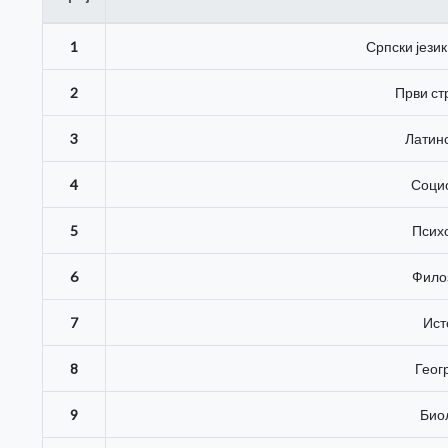
1
Српски јези
2
Први ст
3
Латинс
4
Соци
5
Псих
6
Фило
7
Ист
8
Геог
9
Био