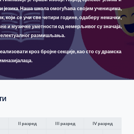
ри језика. Наша школа омогућава својим ученицима,
к, који се учи све четири године, одаберу немачки,
вне и музичке уметности од немерљивог су значаја,
нтелектуалног размишљања.
ализовати кроз бројне секције, као сто су драмска
имназијалаца.
ТИ
II разред
III разред
IV разред