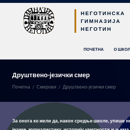
НЕГОТИНСКА
ГИМНАЗИЈА
НЕГОТИН
(CURRENT)
ПОЧЕТНА
О ШКО
Друштвено-језички смер
Почетна
Смерови
Друштвено-језички смер
За онога ко жели да, након средње школе, упише н
језике, журналистику, историју уметности и њима