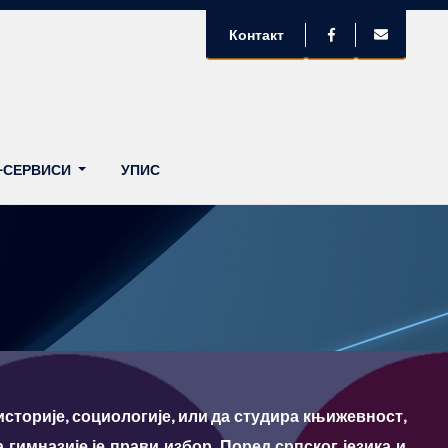
Контакт
-СЕРВИСИ
УПИС
историје, социологије, или да студира књижевност,
гимназије је прави избор. Поред српског језика и