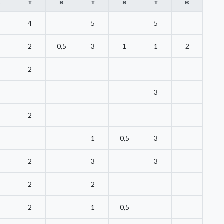
в
т
в
т
в
т
в
4
5
5
2
0,5
3
1
1
2
2
3
2
1
0,5
3
2
3
3
2
2
2
1
0,5