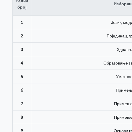
Редни
Изборни
број
1
Језик, мед
2
Појединац, г
3
Здрављ
4
Образовање за
5
Уметнос
6
Примењ
7
Примење
8
Примење
9
Основи г