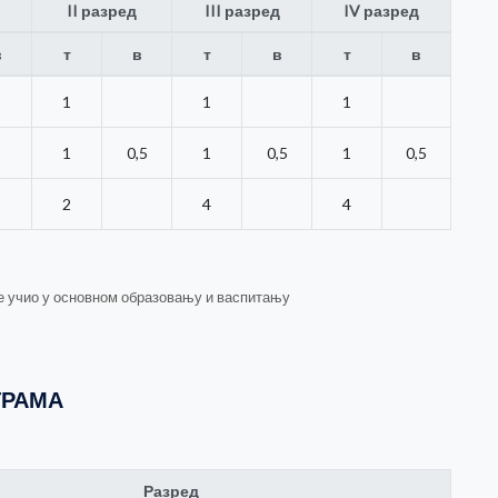
II разред
III разред
IV разред
в
т
в
т
в
т
в
1
1
1
1
0,5
1
0,5
1
0,5
2
4
4
је учио у основном образовању и васпитању
ГРАМА
Разред