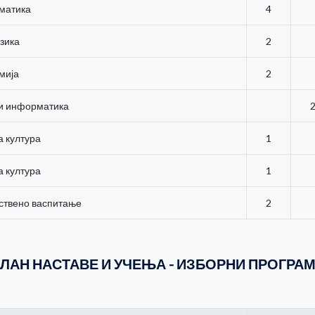
матика
4
зика
2
мија
2
 и информатика
а култура
1
а култура
1
вствено васпитање
2
ЛАН НАСТАВЕ И УЧЕЊА - ИЗБОРНИ ПРОГРА