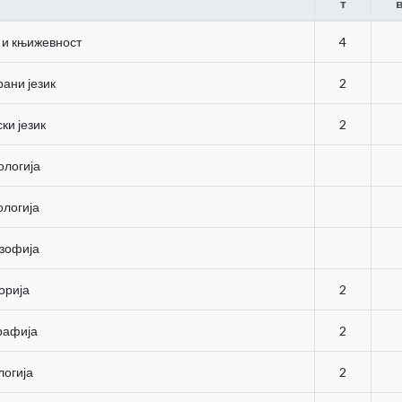
т
к и књижевност
4
рани језик
2
ки језик
2
ологија
ологија
зофија
орија
2
рафија
2
логија
2