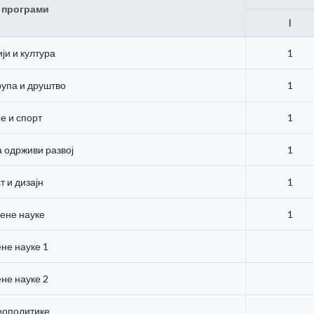
 програми
I
ији и култура
1
рупа и друштво
1
е и спорт
1
 одрживи развој
1
т и дизајн
1
ене науке
1
не науке 1
не науке 2
еополитике