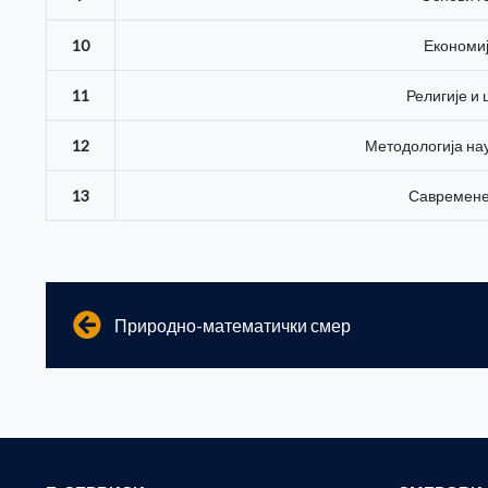
10
Економиј
11
Религије и
12
Методологија на
13
Савремене
Природно-математички смер