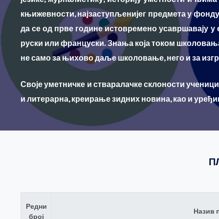
књижевности, најзаступљенијег предмета у фонду н
да се од прве године истовремено усавршавају у ен
руски или француски. Знања која током школовања 
не само за њихово даље школовање, него и за из
Своје уметничке и стваралачке склоности ученици 
и литерарна, креирање зидних новина, као и уређ
П
Редни
Назив 
број