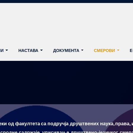
ЛИ
НАСТАВА
ДОКУМЕНТА
СМЕРОВИ
Е
еки од факултета са подручја друштвених наука, права, 
 сродне садржаје, уписивање друштвено-језичког смера 