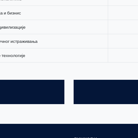
а и бизнис
 цивилизације
учног истраживања
 технологије